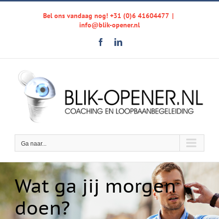
Ga
Bel ons vandaag nog! +31 (0)6 41604477
|
naar
info@blik-opener.nl
inhoud
Facebook
LinkedIn
Ga naar...
Wat ga jij morgen
doen?