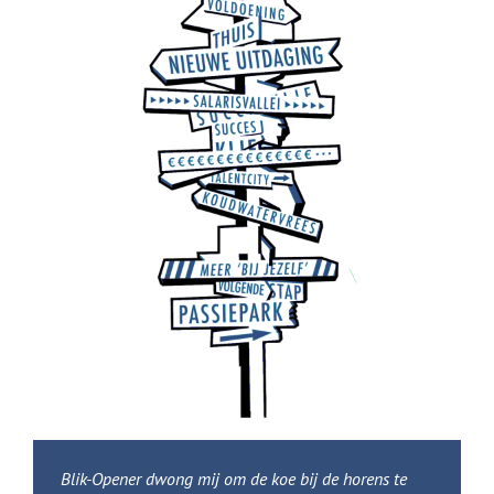
Blik-Opener dwong mij om de koe bij de horens te