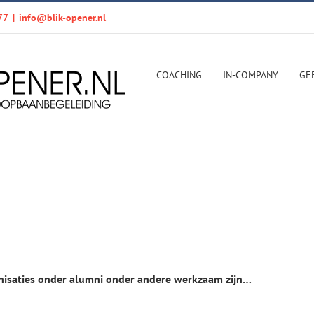
77
|
info@blik-opener.nl
COACHING
IN-COMPANY
GE
anisaties onder alumni onder andere werkzaam zijn…