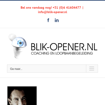
Ga
Bel ons vandaag nog! +31 (0)6 41604477
|
naar
info@blik-opener.nl
inhoud
Facebook
LinkedIn
Ga naar...