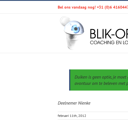
Ga
Bel ons vandaag nog! +31 (0)6 416044
naar
inhoud
Duiken is geen optie, je moe
avontuur om te beleven met pro
Deelnemer Nienke
februari 11th, 2012