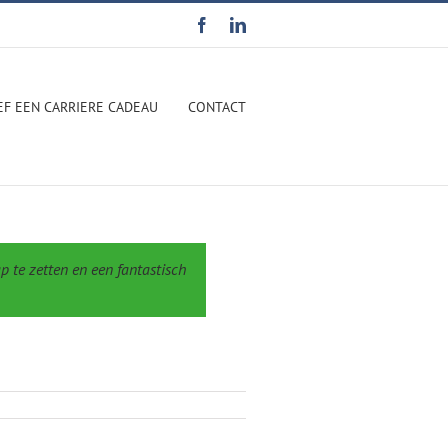
Facebook
LinkedIn
EF EEN CARRIERE CADEAU
CONTACT
 te zetten en een fantastisch