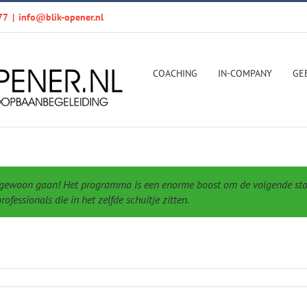
77
|
info@blik-opener.nl
COACHING
IN-COMPANY
GE
t gewoon gaan! Het programma is een enorme boost om de volgende stap
fessionals die in het zelfde schuitje zitten.