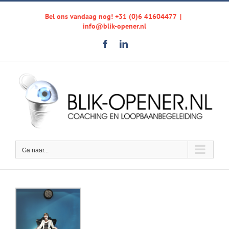
Ga
Bel ons vandaag nog! +31 (0)6 41604477
|
naar
info@blik-opener.nl
inhoud
Facebook
LinkedIn
Ga naar...